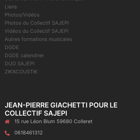
Liens
Photos/Vidéos
Photos du Collectif SAJEPI
Vidéos du Collectif SAJEPI
Autres formations musicales
DGDE
DGDE calendrier
DUO SAJEPI
ZIK’ACOUSTIK
JEAN-PIERRE GIACHETTI POUR LE
COLLECTIF SAJEPI
15 rue Léon Blum 59680 Colleret
0618461312