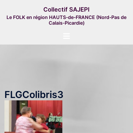
Aller
Collectif SAJEPI
au
Le FOLK en région HAUTS-de-FRANCE (Nord-Pas de
contenu
Calais-Picardie)
Ouvrir/fermer
le
menu
FLGColibris3