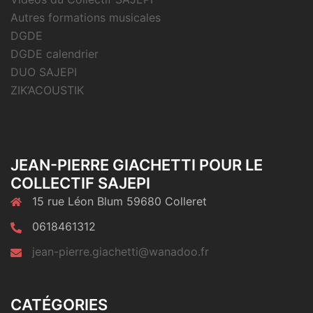
Autres formations musicales
DGDE
DGDE calendrier
DUO SAJEPI
ZIK’ACOUSTIK
JEAN-PIERRE GIACHETTI POUR LE
COLLECTIF SAJEPI
15 rue Léon Blum 59680 Colleret
0618461312
jean-pierre.giachetti@wanadoo.fr
CATÉGORIES