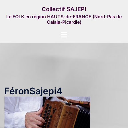
Aller
Collectif SAJEPI
au
Le FOLK en région HAUTS-de-FRANCE (Nord-Pas de
contenu
Calais-Picardie)
Ouvrir/fermer
le
menu
FéronSajepi4