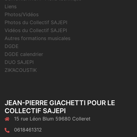
Liens
Photos/Vidéos
Photos du Collectif SAJEPI
Vidéos du Collectif SAJEPI
Autres formations musicales
DGDE
DGDE calendrier
DUO SAJEPI
ZIK’ACOUSTIK
JEAN-PIERRE GIACHETTI POUR LE
COLLECTIF SAJEPI
15 rue Léon Blum 59680 Colleret
0618461312