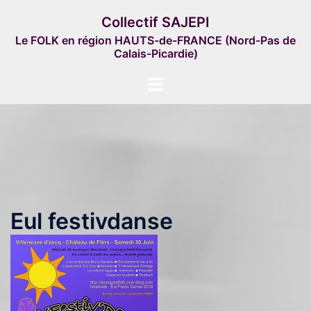
Aller
Collectif SAJEPI
au
Le FOLK en région HAUTS-de-FRANCE (Nord-Pas de
contenu
Calais-Picardie)
Ouvrir/fermer
le
menu
Eul festivdanse