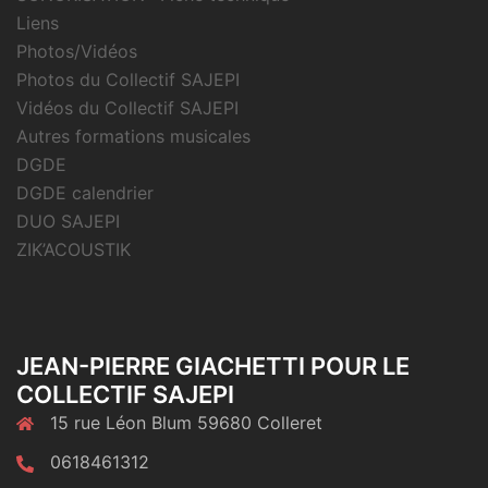
Liens
Photos/Vidéos
Photos du Collectif SAJEPI
Vidéos du Collectif SAJEPI
Autres formations musicales
DGDE
DGDE calendrier
DUO SAJEPI
ZIK’ACOUSTIK
JEAN-PIERRE GIACHETTI POUR LE
COLLECTIF SAJEPI
15 rue Léon Blum 59680 Colleret
0618461312