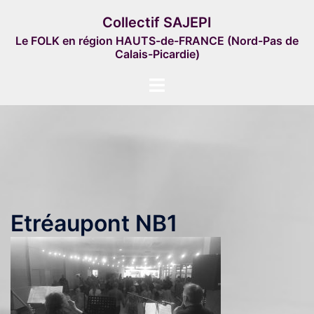
Aller
Collectif SAJEPI
au
Le FOLK en région HAUTS-de-FRANCE (Nord-Pas de
contenu
Calais-Picardie)
Ouvrir/fermer
le
menu
Etréaupont NB1