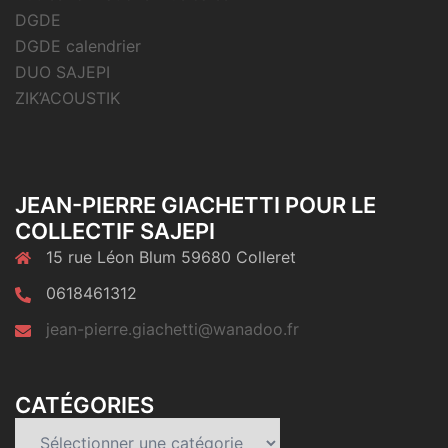
DGDE
DGDE calendrier
DUO SAJEPI
ZIK’ACOUSTIK
JEAN-PIERRE GIACHETTI POUR LE
COLLECTIF SAJEPI
15 rue Léon Blum 59680 Colleret
0618461312
jean-pierre.giachetti@wanadoo.fr
CATÉGORIES
Catégories