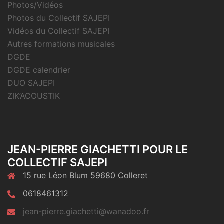
Photos/Vidéos
Photos du Collectif SAJEPI
Vidéos du Collectif SAJEPI
Autres formations musicales
DGDE
DGDE calendrier
DUO SAJEPI
ZIK’ACOUSTIK
JEAN-PIERRE GIACHETTI POUR LE
COLLECTIF SAJEPI
15 rue Léon Blum 59680 Colleret
0618461312
jean-pierre.giachetti@wanadoo.fr