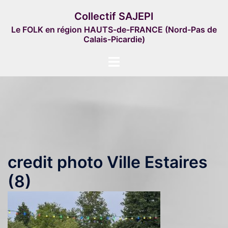
Aller
Collectif SAJEPI
au
Le FOLK en région HAUTS-de-FRANCE (Nord-Pas de
contenu
Calais-Picardie)
Ouvrir/fermer
le
menu
credit photo Ville Estaires
(8)