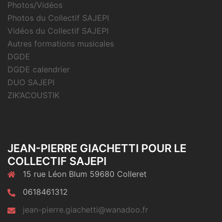
Photos/Vidéos
Photos du Collectif SAJEPI
Vidéos du Collectif SAJEPI
Autres formations musicales
DGDE
DGDE calendrier
DUO SAJEPI
ZIK’ACOUSTIK
JEAN-PIERRE GIACHETTI POUR LE
COLLECTIF SAJEPI
15 rue Léon Blum 59680 Colleret
0618461312
jean-pierre.giachetti@wanadoo.fr