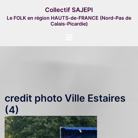
Aller
Collectif SAJEPI
au
Le FOLK en région HAUTS-de-FRANCE (Nord-Pas de
contenu
Calais-Picardie)
Ouvrir/fermer
le
menu
credit photo Ville Estaires
(4)