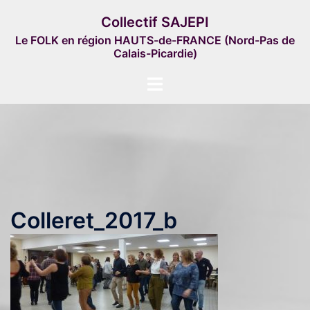
Aller
Collectif SAJEPI
au
Le FOLK en région HAUTS-de-FRANCE (Nord-Pas de
contenu
Calais-Picardie)
Ouvrir/fermer
le
menu
Colleret_2017_b