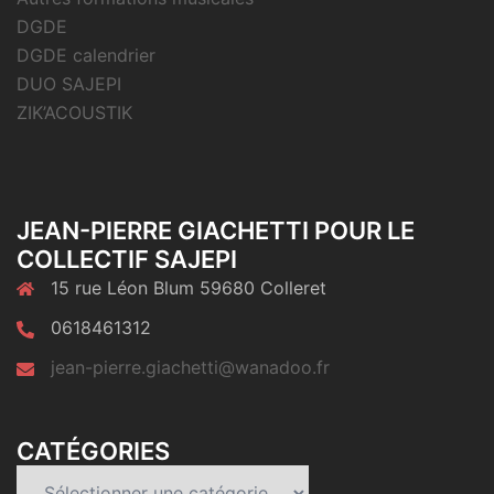
DGDE
DGDE calendrier
DUO SAJEPI
ZIK’ACOUSTIK
JEAN-PIERRE GIACHETTI POUR LE
COLLECTIF SAJEPI
15 rue Léon Blum 59680 Colleret
0618461312
jean-pierre.giachetti@wanadoo.fr
CATÉGORIES
Catégories