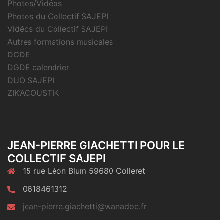
Photos/Vidéos
Photos du Collectif SAJEPI
Vidéos du Collectif SAJEPI
Autres formations musicales
DGDE
DGDE calendrier
DUO SAJEPI
ZIK’ACOUSTIK
JEAN-PIERRE GIACHETTI POUR LE
COLLECTIF SAJEPI
15 rue Léon Blum 59680 Colleret
0618461312
jean-pierre.giachetti@wanadoo.fr