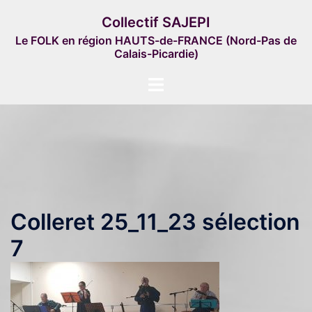
Aller
Collectif SAJEPI
au
Le FOLK en région HAUTS-de-FRANCE (Nord-Pas de
contenu
Calais-Picardie)
Ouvrir/fermer
le
menu
Colleret 25_11_23 sélection
7