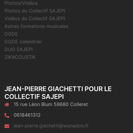
Photos/Vidéos
Photos du Collectif SAJEPI
Vidéos du Collectif SAJEPI
Autres formations musicales
DGDE
DGDE calendrier
DUO SAJEPI
ZIK’ACOUSTIK
JEAN-PIERRE GIACHETTI POUR LE
COLLECTIF SAJEPI
15 rue Léon Blum 59680 Colleret
0618461312
jean-pierre.giachetti@wanadoo.fr