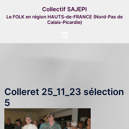
Aller
Collectif SAJEPI
au
Le FOLK en région HAUTS-de-FRANCE (Nord-Pas de
contenu
Calais-Picardie)
Ouvrir/fermer
le
menu
Colleret 25_11_23 sélection
5