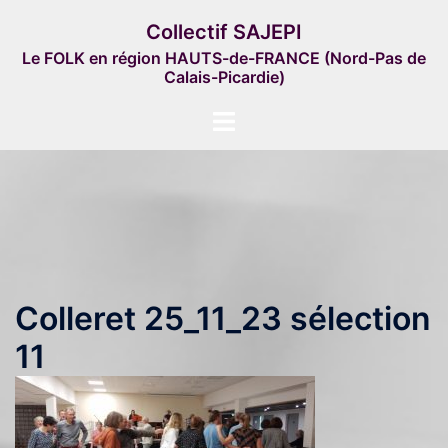
Aller
Collectif SAJEPI
au
Le FOLK en région HAUTS-de-FRANCE (Nord-Pas de
contenu
Calais-Picardie)
Ouvrir/fermer
le
menu
Colleret 25_11_23 sélection
11