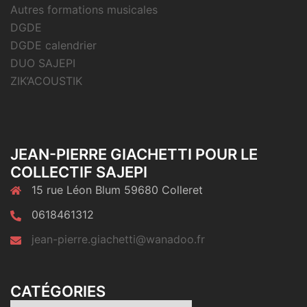
Autres formations musicales
DGDE
DGDE calendrier
DUO SAJEPI
ZIK’ACOUSTIK
JEAN-PIERRE GIACHETTI POUR LE
COLLECTIF SAJEPI
15 rue Léon Blum 59680 Colleret
0618461312
jean-pierre.giachetti@wanadoo.fr
CATÉGORIES