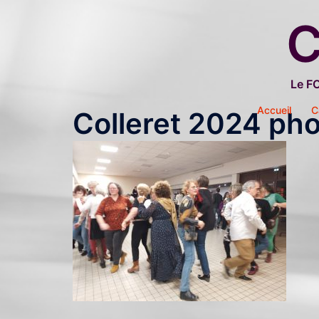
Aller
C
au
contenu
Le F
Accueil
C
Colleret 2024 ph