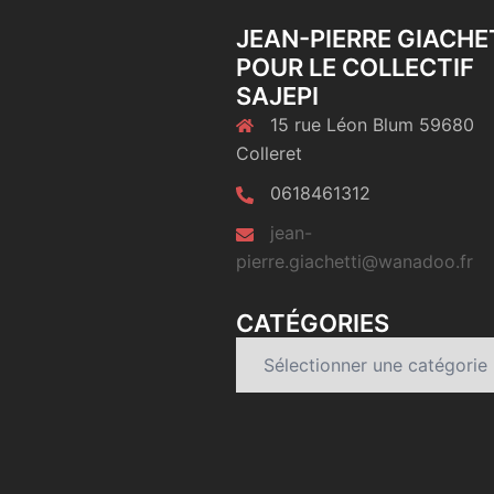
JEAN-PIERRE GIACHE
POUR LE COLLECTIF
SAJEPI
15 rue Léon Blum 59680
Colleret
0618461312
jean-
pierre.giachetti@wanadoo.fr
CATÉGORIES
Catégories