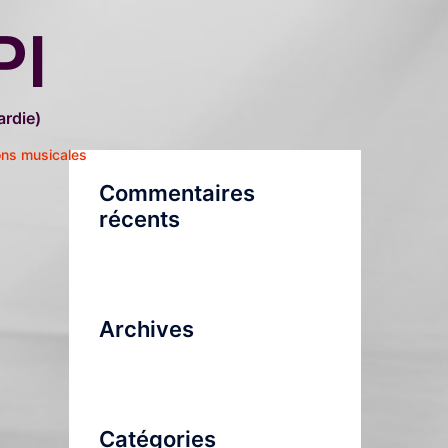
PI
rdie)
ons musicales
Commentaires
récents
Archives
Catégories