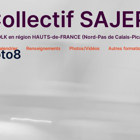
ollectif SAJE
OLK en région HAUTS-de-FRANCE (Nord-Pas de Calais-Pica
alendrier
Renseignements
Photos/Vidéos
Autres formati
oto8