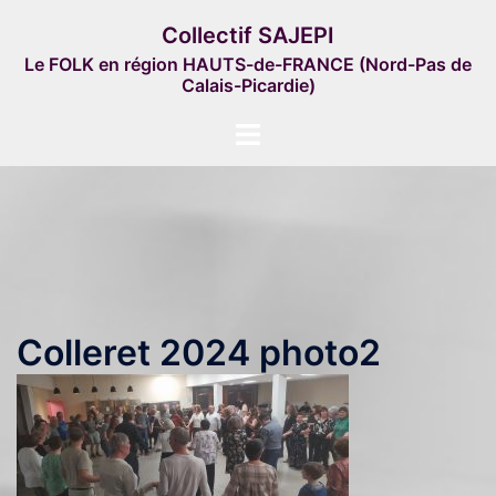
Aller
Collectif SAJEPI
au
Le FOLK en région HAUTS-de-FRANCE (Nord-Pas de
contenu
Calais-Picardie)
Ouvrir/fermer
le
menu
Colleret 2024 photo2