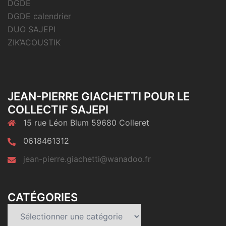
DGDE
DGDE calendrier
DUO SAJEPI
ZIK’ACOUSTIK
JEAN-PIERRE GIACHETTI POUR LE
COLLECTIF SAJEPI
15 rue Léon Blum 59680 Colleret
0618461312
jean-pierre.giachetti@wanadoo.fr
CATÉGORIES
Catégories