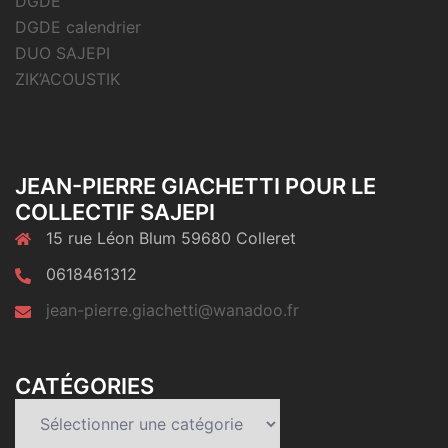
DGDE
DGDE calendrier
DUO SAJEPI
ZIK’ACOUSTIK
JEAN-PIERRE GIACHETTI POUR LE
COLLECTIF SAJEPI
15 rue Léon Blum 59680 Colleret
0618461312
jean-pierre.giachetti@wanadoo.fr
CATÉGORIES
Catégories