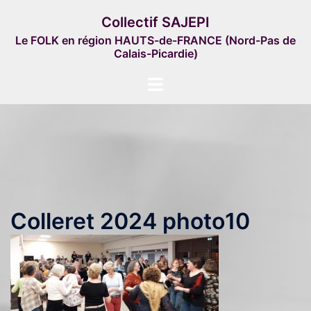
Aller
Collectif SAJEPI
au
Le FOLK en région HAUTS-de-FRANCE (Nord-Pas de
contenu
Calais-Picardie)
Ouvrir/fermer
le
menu
Colleret 2024 photo10