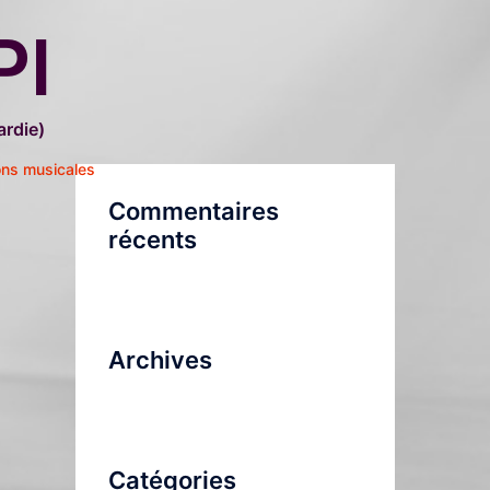
PI
rdie)
ons musicales
Commentaires
récents
Archives
Catégories