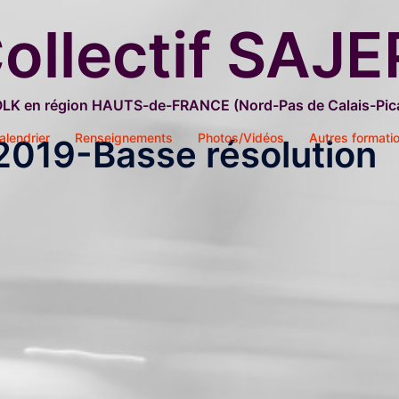
ollectif SAJE
OLK en région HAUTS-de-FRANCE (Nord-Pas de Calais-Pica
alendrier
Renseignements
Photos/Vidéos
Autres formati
019-Basse résolution