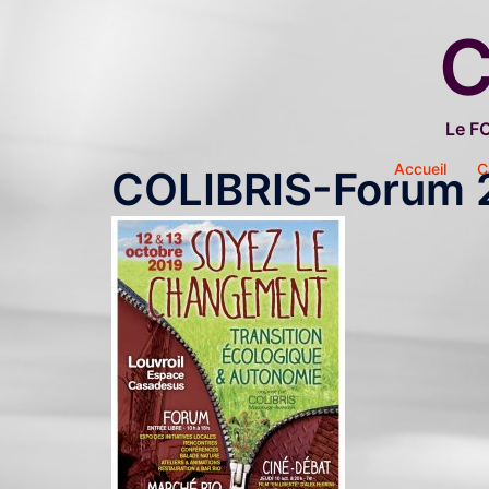
Aller
C
au
contenu
Le F
Accueil
C
COLIBRIS-Forum 2