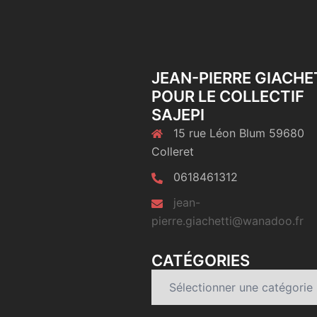
JEAN-PIERRE GIACHE
POUR LE COLLECTIF
SAJEPI
15 rue Léon Blum 59680
Colleret
0618461312
jean-
pierre.giachetti@wanadoo.fr
CATÉGORIES
Catégories