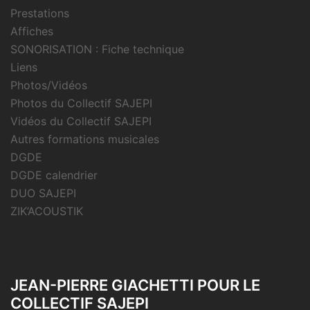
Prestations
Affiches
SONORISATION : Fiche technique
Liens
Photos/Vidéos
Photos du Collectif SAJEPI
Vidéos du Collectif SAJEPI
Autres formations musicales
DGDE
DGDE calendrier
DUO SAJEPI
ZIK’ACOUSTIK
JEAN-PIERRE GIACHETTI POUR LE
COLLECTIF SAJEPI