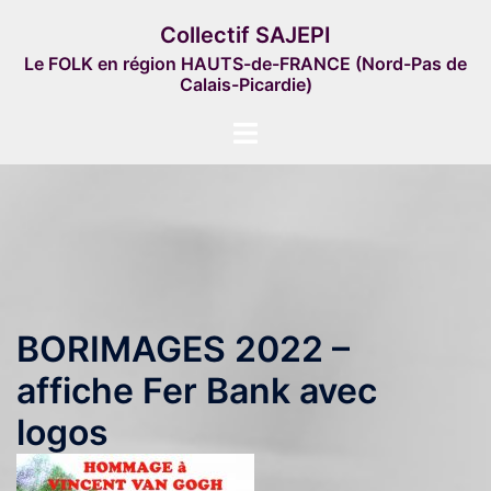
Aller
Collectif SAJEPI
au
Le FOLK en région HAUTS-de-FRANCE (Nord-Pas de
contenu
Calais-Picardie)
Ouvrir/fermer
le
menu
BORIMAGES 2022 –
affiche Fer Bank avec
logos