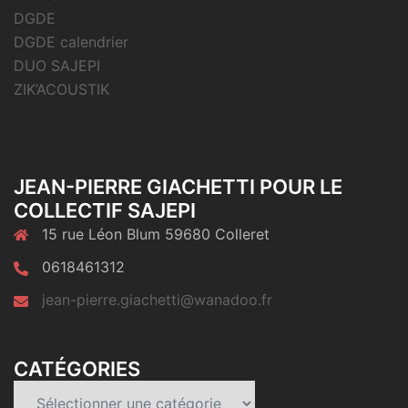
DGDE
DGDE calendrier
DUO SAJEPI
ZIK’ACOUSTIK
JEAN-PIERRE GIACHETTI POUR LE
COLLECTIF SAJEPI
15 rue Léon Blum 59680 Colleret
0618461312
jean-pierre.giachetti@wanadoo.fr
CATÉGORIES
Catégories