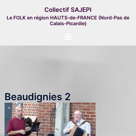
Aller
Collectif SAJEPI
au
Le FOLK en région HAUTS-de-FRANCE (Nord-Pas de
contenu
Calais-Picardie)
Ouvrir/fermer
le
menu
Beaudignies 2