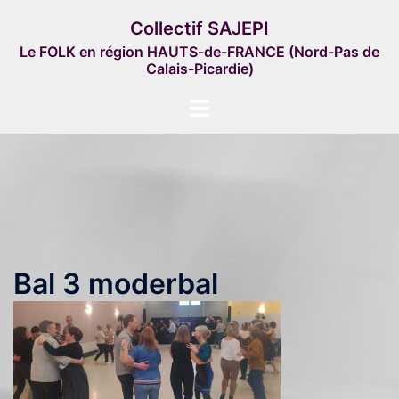
Aller
Collectif SAJEPI
au
Le FOLK en région HAUTS-de-FRANCE (Nord-Pas de
contenu
Calais-Picardie)
Ouvrir/fermer
le
menu
Bal 3 moderbal