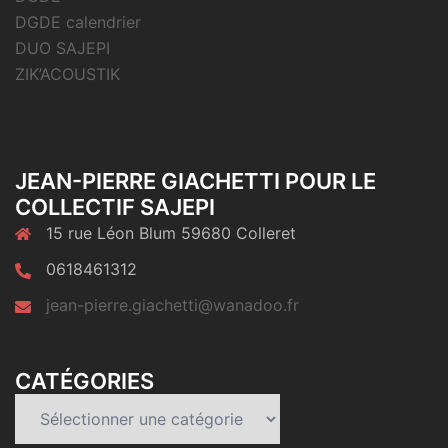
DGDE calendrier
DUO SAJEPI
ZIK’ACOUSTIK
JEAN-PIERRE GIACHETTI POUR LE
COLLECTIF SAJEPI
15 rue Léon Blum 59680 Colleret
0618461312
jean-pierre.giachetti@wanadoo.fr
CATÉGORIES
Catégories