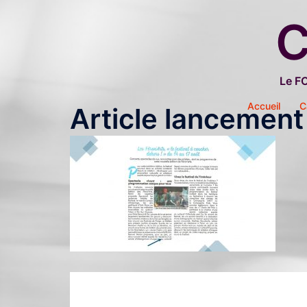
Aller
C
au
contenu
Le F
Accueil
C
Article lancement