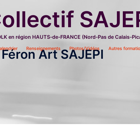
ollectif SAJE
OLK en région HAUTS-de-FRANCE (Nord-Pas de Calais-Pica
alendrier
Renseignements
Photos/Vidéos
Autres formati
 Féron Art SAJEPI