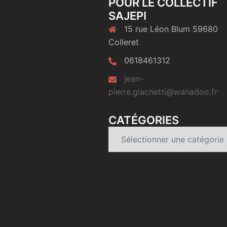
POUR LE COLLECTIF
SAJEPI
15 rue Léon Blum 59680
Colleret
0618461312
jean-
pierre.giachetti@wanadoo.fr
CATÉGORIES
Catégories