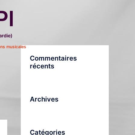
PI
rdie)
ons musicales
Commentaires
récents
Archives
Catégories