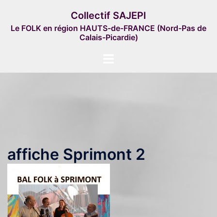
Aller
Collectif SAJEPI
au
Le FOLK en région HAUTS-de-FRANCE (Nord-Pas de
contenu
Calais-Picardie)
Ouvrir/fermer
le
menu
affiche Sprimont 2