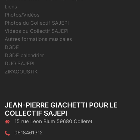
Liens
Photos/Vidéos
Photos du Collectif SAJEPI
Vidéos du Collectif SAJEPI
Autres formations musicales
DGDE
DGDE calendrier
DUO SAJEPI
ZIK’ACOUSTIK
JEAN-PIERRE GIACHETTI POUR LE
COLLECTIF SAJEPI
15 rue Léon Blum 59680 Colleret
0618461312