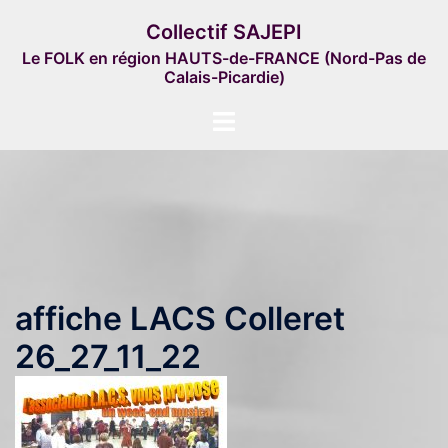
Aller
Collectif SAJEPI
au
Le FOLK en région HAUTS-de-FRANCE (Nord-Pas de
contenu
Calais-Picardie)
Ouvrir/fermer
le
menu
affiche LACS Colleret
26_27_11_22