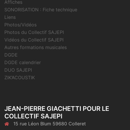
Affiches
SONORISATION : Fiche technique
Liens
Photos/Vidéos
Photos du Collectif SAJEPI
Vidéos du Collectif SAJEPI
Autres formations musicales
DGDE
DGDE calendrier
DUO SAJEPI
ZIK’ACOUSTIK
JEAN-PIERRE GIACHETTI POUR LE
COLLECTIF SAJEPI
15 rue Léon Blum 59680 Colleret