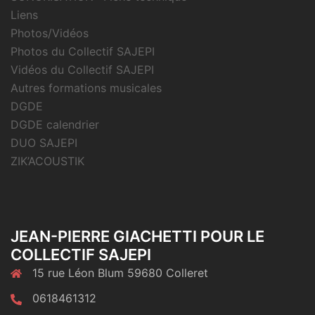
Liens
Photos/Vidéos
Photos du Collectif SAJEPI
Vidéos du Collectif SAJEPI
Autres formations musicales
DGDE
DGDE calendrier
DUO SAJEPI
ZIK’ACOUSTIK
JEAN-PIERRE GIACHETTI POUR LE
COLLECTIF SAJEPI
15 rue Léon Blum 59680 Colleret
0618461312