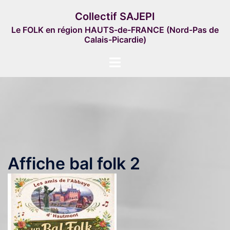
Aller
Collectif SAJEPI
au
Le FOLK en région HAUTS-de-FRANCE (Nord-Pas de
contenu
Calais-Picardie)
Ouvrir/fermer
le
menu
Affiche bal folk 2