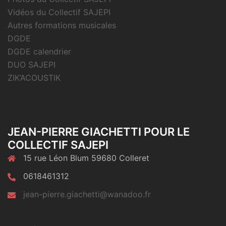
Vidéos du Collectif SAJEPI
Autres formations musicales
DGDE
DGDE calendrier
DUO SAJEPI
ZIK’ACOUSTIK
JEAN-PIERRE GIACHETTI POUR LE
COLLECTIF SAJEPI
15 rue Léon Blum 59680 Colleret
0618461312
jean-pierre.giachetti@wanadoo.fr