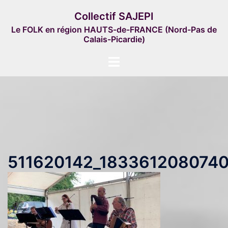
Aller
Collectif SAJEPI
au
Le FOLK en région HAUTS-de-FRANCE (Nord-Pas de
contenu
Calais-Picardie)
Ouvrir/fermer
le
menu
511620142_183361208074