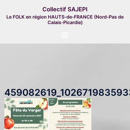
Aller
Collectif SAJEPI
au
Le FOLK en région HAUTS-de-FRANCE (Nord-Pas de
contenu
Calais-Picardie)
Ouvrir/fermer
le
menu
459082619_102671983593