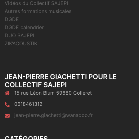
Vidéos du Collectif SAJEPI
Autres formations musicales
DGDE
DGDE calendrier
DUO SAJEPI
ZIK’ACOUSTIK
JEAN-PIERRE GIACHETTI POUR LE
COLLECTIF SAJEPI
15 rue Léon Blum 59680 Colleret
0618461312
jean-pierre.giachetti@wanadoo.fr
CATÉGORIES