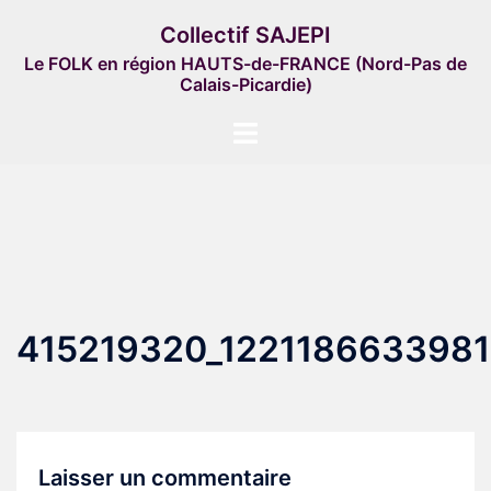
Aller
Collectif SAJEPI
au
Le FOLK en région HAUTS-de-FRANCE (Nord-Pas de
contenu
Calais-Picardie)
Ouvrir/fermer
le
menu
415219320_122118663398
Laisser un commentaire