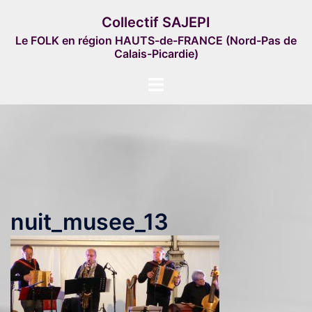
Aller
Collectif SAJEPI
au
Le FOLK en région HAUTS-de-FRANCE (Nord-Pas de
contenu
Calais-Picardie)
Ouvrir/fermer
le
menu
nuit_musee_13