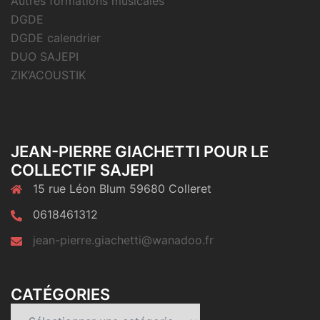
Autres formations musicales
DGDE
DGDE calendrier
DUO SAJEPI
ZIK’ACOUSTIK
JEAN-PIERRE GIACHETTI POUR LE
COLLECTIF SAJEPI
15 rue Léon Blum 59680 Colleret
0618461312
jean-pierre.giachetti@wanadoo.fr
CATÉGORIES
Catégories