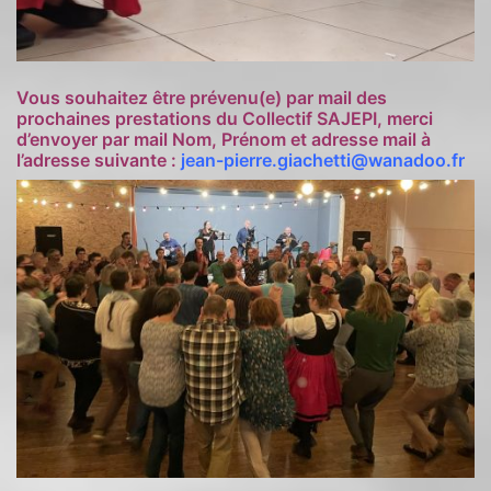
Vous souhaitez être prévenu(e) par mail des
prochaines prestations du Collectif SAJEPI, merci
d’envoyer par mail
Nom, Prénom et adresse mail
à
l’adresse suivante
:
jean-pierre.giachetti@wanadoo.fr