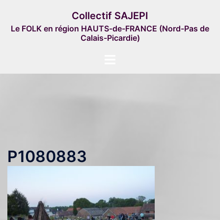
Aller
Collectif SAJEPI
au
Le FOLK en région HAUTS-de-FRANCE (Nord-Pas de
contenu
Calais-Picardie)
Ouvrir/fermer
le
menu
P1080883