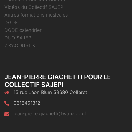
Vidéos du Collectif SAJEPI
Autres formations musicales
DGDE
DGDE calendrier
DUO SAJEPI
ZIK’ACOUSTIK
JEAN-PIERRE GIACHETTI POUR LE
COLLECTIF SAJEPI
15 rue Léon Blum 59680 Colleret
0618461312
jean-pierre.giachetti@wanadoo.fr