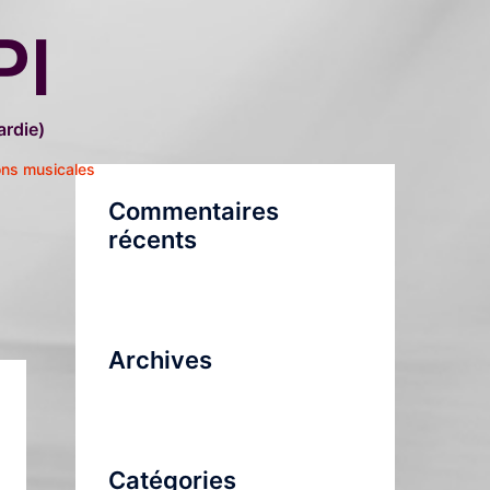
PI
rdie)
ons musicales
Commentaires
récents
Archives
Catégories