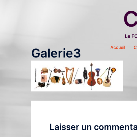
Aller
C
au
contenu
Le F
Accueil
C
Galerie3
Laisser un commenta