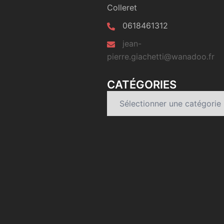
Colleret
0618461312
jean-
pierre.giachetti@wanadoo.fr
CATÉGORIES
Catégories