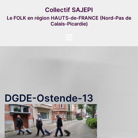
Aller
Collectif SAJEPI
au
Le FOLK en région HAUTS-de-FRANCE (Nord-Pas de
contenu
Calais-Picardie)
Ouvrir/fermer
le
menu
DGDE-Ostende-13