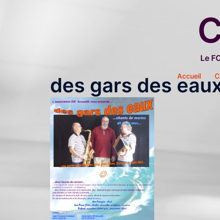
Aller
C
au
contenu
Le F
Accueil
C
des gars des eaux