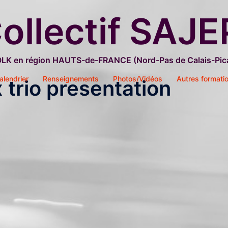
ollectif SAJE
OLK en région HAUTS-de-FRANCE (Nord-Pas de Calais-Pica
alendrier
Renseignements
Photos/Vidéos
Autres formati
 trio presentation