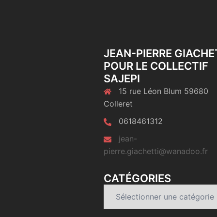
JEAN-PIERRE GIACHE
POUR LE COLLECTIF
SAJEPI
15 rue Léon Blum 59680
Colleret
0618461312
jean-
pierre.giachetti@wanadoo.fr
CATÉGORIES
Catégories