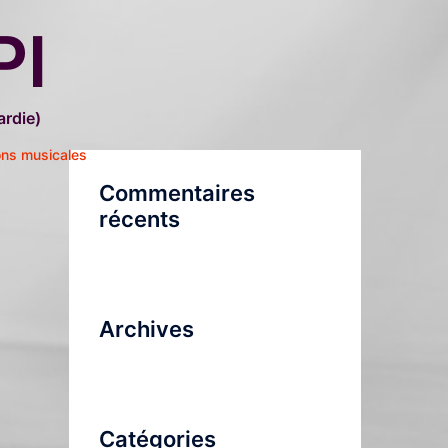
PI
rdie)
ons musicales
Commentaires
récents
Archives
Catégories