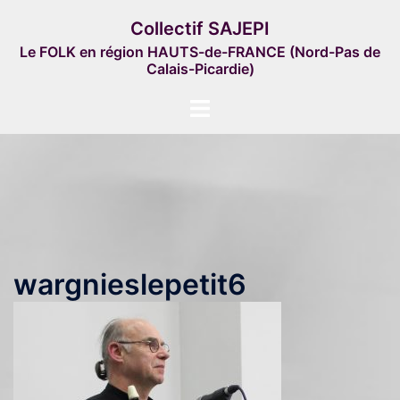
Aller
Collectif SAJEPI
au
Le FOLK en région HAUTS-de-FRANCE (Nord-Pas de
contenu
Calais-Picardie)
Ouvrir/fermer
le
menu
wargnieslepetit6