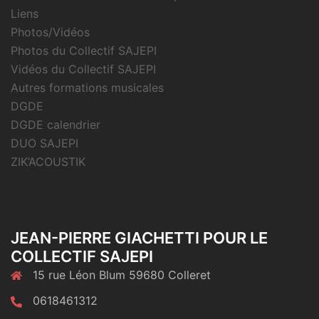
Liens
Photos/Vidéos
Photos du Collectif SAJEPI
Vidéos du Collectif SAJEPI
Autres formations musicales
DGDE
DGDE calendrier
DUO SAJEPI
ZIK’ACOUSTIK
JEAN-PIERRE GIACHETTI POUR LE
COLLECTIF SAJEPI
15 rue Léon Blum 59680 Colleret
0618461312