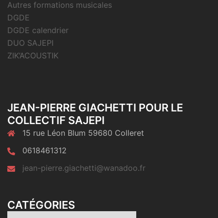
Autres formations musicales
DGDE
DGDE calendrier
DUO SAJEPI
ZIK’ACOUSTIK
JEAN-PIERRE GIACHETTI POUR LE
COLLECTIF SAJEPI
15 rue Léon Blum 59680 Colleret
0618461312
jean-pierre.giachetti@wanadoo.fr
CATÉGORIES
Catégories