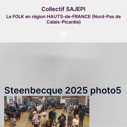
Aller
Collectif SAJEPI
au
Le FOLK en région HAUTS-de-FRANCE (Nord-Pas de
contenu
Calais-Picardie)
Ouvrir/fermer
le
menu
Steenbecque 2025 photo5