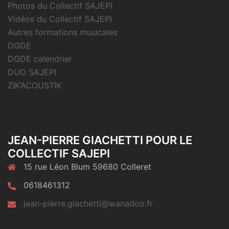
Photos du Collectif SAJEPI
Vidéos du Collectif SAJEPI
Autres formations musicales
DGDE
DGDE calendrier
DUO SAJEPI
ZIK’ACOUSTIK
JEAN-PIERRE GIACHETTI POUR LE
COLLECTIF SAJEPI
15 rue Léon Blum 59680 Colleret
0618461312
jean-pierre.giachetti@wanadoo.fr