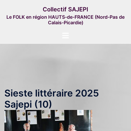
Aller
Collectif SAJEPI
au
Le FOLK en région HAUTS-de-FRANCE (Nord-Pas de
contenu
Calais-Picardie)
Ouvrir/fermer
le
menu
Sieste littéraire 2025
Sajepi (10)