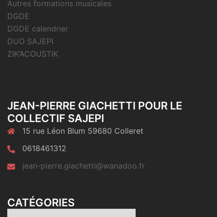
Autres formations musicales
DGDE
DGDE calendrier
DUO SAJEPI
ZIK’ACOUSTIK
JEAN-PIERRE GIACHETTI POUR LE
COLLECTIF SAJEPI
15 rue Léon Blum 59680 Colleret
0618461312
jean-pierre.giachetti@wanadoo.fr
CATÉGORIES
Catégories