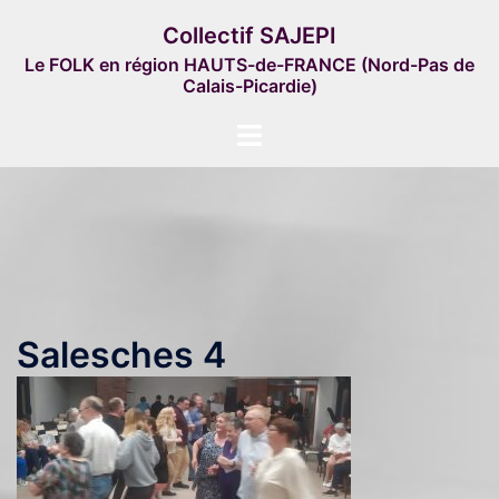
Aller
Collectif SAJEPI
au
Le FOLK en région HAUTS-de-FRANCE (Nord-Pas de
contenu
Calais-Picardie)
Ouvrir/fermer
le
menu
Salesches 4