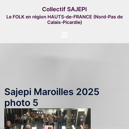
Aller
Collectif SAJEPI
au
Le FOLK en région HAUTS-de-FRANCE (Nord-Pas de
contenu
Calais-Picardie)
Ouvrir/fermer
le
menu
Sajepi Maroilles 2025
photo 5