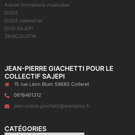
Autres formations musicales
DGDE
DGDE calendrier
DUO SAJEPI
ZIK’ACOUSTIK
JEAN-PIERRE GIACHETTI POUR LE
COLLECTIF SAJEPI
15 rue Léon Blum 59680 Colleret
0618461312
jean-pierre.giachetti@wanadoo.fr
CATÉGORIES