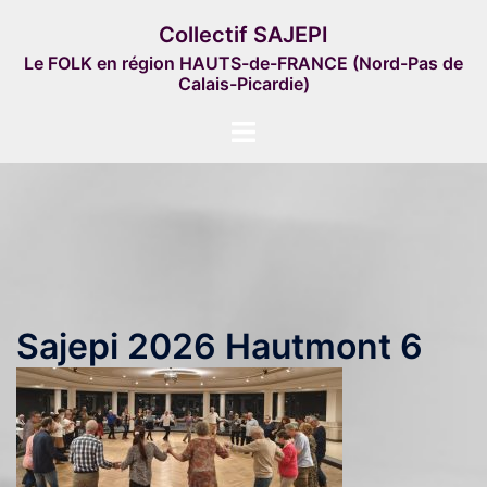
Aller
Collectif SAJEPI
au
Le FOLK en région HAUTS-de-FRANCE (Nord-Pas de
contenu
Calais-Picardie)
Ouvrir/fermer
le
menu
Sajepi 2026 Hautmont 6