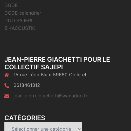
DGDE
DGDE calendrier
DUO SAJEPI
ZIK’ACOUSTIK
JEAN-PIERRE GIACHETTI POUR LE
COLLECTIF SAJEPI
15 rue Léon Blum 59680 Colleret
0618461312
jean-pierre.giachetti@wanadoo.fr
CATÉGORIES
Catégories