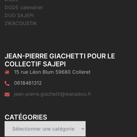
DGDE calendrier
DUO SAJEPI
ZIK’ACOUSTIK
JEAN-PIERRE GIACHETTI POUR LE
COLLECTIF SAJEPI
15 rue Léon Blum 59680 Colleret
0618461312
jean-pierre.giachetti@wanadoo.fr
CATÉGORIES
Catégories