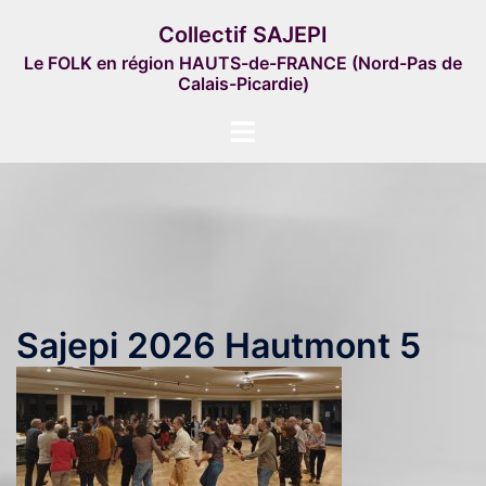
Aller
Collectif SAJEPI
au
Le FOLK en région HAUTS-de-FRANCE (Nord-Pas de
contenu
Calais-Picardie)
Ouvrir/fermer
le
menu
Sajepi 2026 Hautmont 5