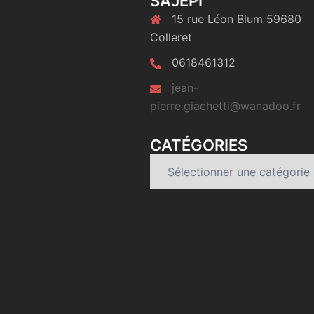
SAJEPI
15 rue Léon Blum 59680
Colleret
0618461312
jean-
pierre.giachetti@wanadoo.fr
CATÉGORIES
Catégories