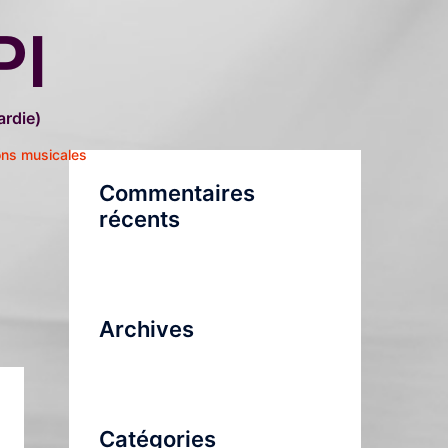
PI
rdie)
ons musicales
Commentaires
récents
Archives
Catégories