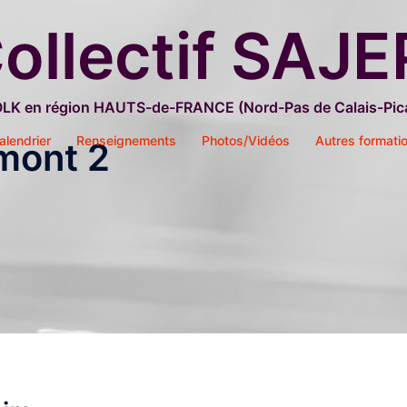
ollectif SAJE
OLK en région HAUTS-de-FRANCE (Nord-Pas de Calais-Pica
alendrier
Renseignements
Photos/Vidéos
Autres formati
mont 2