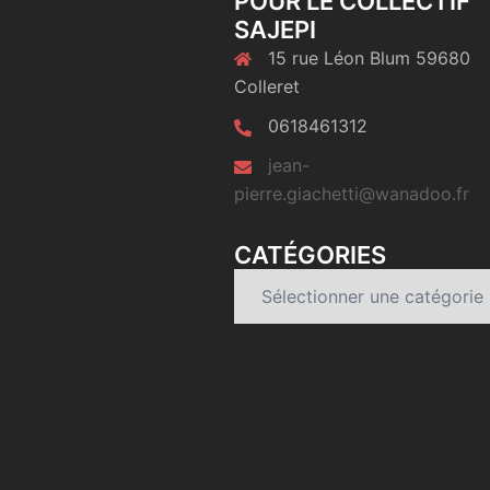
POUR LE COLLECTIF
SAJEPI
15 rue Léon Blum 59680
Colleret
0618461312
jean-
pierre.giachetti@wanadoo.fr
CATÉGORIES
Catégories