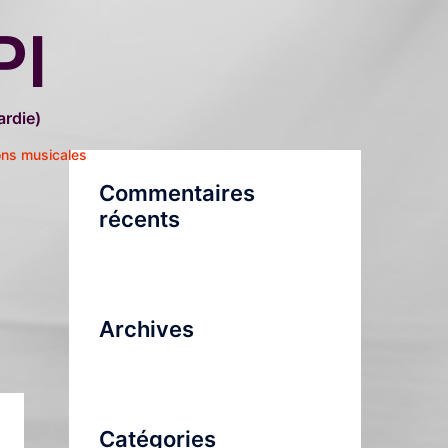
PI
rdie)
ons musicales
Commentaires
récents
Archives
Catégories