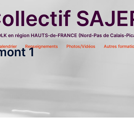
ollectif SAJE
OLK en région HAUTS-de-FRANCE (Nord-Pas de Calais-Pica
alendrier
Renseignements
Photos/Vidéos
Autres formati
mont 1