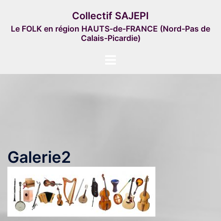
Aller
Collectif SAJEPI
au
Le FOLK en région HAUTS-de-FRANCE (Nord-Pas de
contenu
Calais-Picardie)
Ouvrir/fermer
le
menu
Galerie2