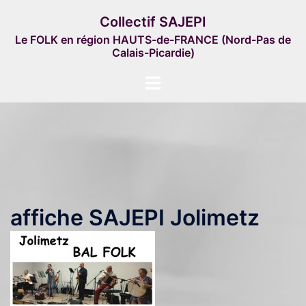
Aller
Collectif SAJEPI
au
Le FOLK en région HAUTS-de-FRANCE (Nord-Pas de
contenu
Calais-Picardie)
Ouvrir/fermer
le
menu
affiche SAJEPI Jolimetz