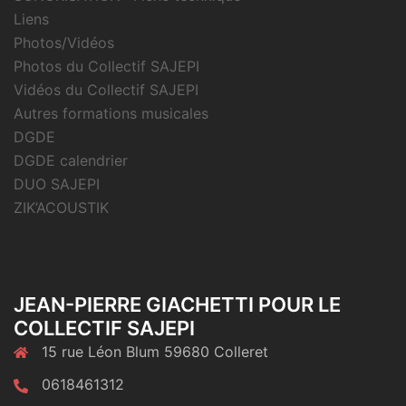
Liens
Photos/Vidéos
Photos du Collectif SAJEPI
Vidéos du Collectif SAJEPI
Autres formations musicales
DGDE
DGDE calendrier
DUO SAJEPI
ZIK’ACOUSTIK
JEAN-PIERRE GIACHETTI POUR LE
COLLECTIF SAJEPI
15 rue Léon Blum 59680 Colleret
0618461312