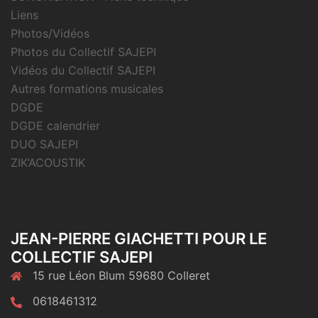
Liens
Photos/Vidéos
Photos du Collectif SAJEPI
Vidéos du Collectif SAJEPI
Autres formations musicales
DGDE
DGDE calendrier
DUO SAJEPI
ZIK’ACOUSTIK
JEAN-PIERRE GIACHETTI POUR LE
COLLECTIF SAJEPI
15 rue Léon Blum 59680 Colleret
0618461312