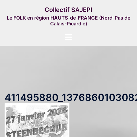
Aller
Collectif SAJEPI
au
Le FOLK en région HAUTS-de-FRANCE (Nord-Pas de
contenu
Calais-Picardie)
Ouvrir/fermer
le
menu
411495880_137686010308